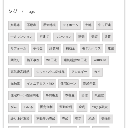
タグ
Tags
姫路市
不動産
用途地域
マイホーム
土地
中古戸建
中古マンション
戸建て
マンション
建売
売買
賃貸
リフォーム
手付金
諸費用
補助金
モデルハウス
建築
間取り
施工事例
WB工法
通気断熱WB工法
WBHOUSE
高気密高断熱
シックハウス症候群
アレルギー
カビ
光触媒
イオニアミストPRO
住宅ローン
勤続年数
住宅ローン控除関連
事前審査
本審査
団信
既往歴
がん
バレる
固定金利
変動金利
金利
つなぎ融資
繰り上げ返済
不動産の売却
売却
査定
相続
売物件