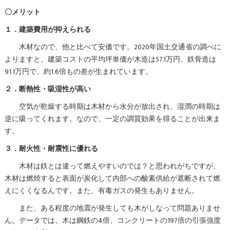
〇メリット
１．建築費用が抑えられる
木材なので、他と比べて安価です。2020年国土交通省の調べに
よりますと、建築コストの平均坪単価が木造は57.1万円、鉄骨造は
91.1万円で、約1.6倍もの差が生まれています。
２．断熱性・吸湿性が高い
空気が乾燥する時期は木材から水分が放出され、湿潤の時期は
逆に吸ってくれます。なので、一定の調質効果を得ることが出来ま
す。
３．耐火性・耐震性に優れる
木材は鉄とは違って燃えやすいのでは？と思われがちですが、
木材は燃焼すると表面が炭化して内部への酸素供給が遮断されて燃
えにくくなるんです。また、有毒ガスの発生もありません。
また、ある程度の地震が発生しても木がしなって問題ありませ
ん。データでは、木は鋼鉄の4倍、コンクリートの197倍の引張強度