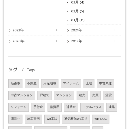
03月 (4)
02月 (5)
01月 (11)
2022年
2021年
2020年
2019年
タグ
Tags
姫路市
不動産
用途地域
マイホーム
土地
中古戸建
中古マンション
戸建て
マンション
建売
売買
賃貸
リフォーム
手付金
諸費用
補助金
モデルハウス
建築
間取り
施工事例
WB工法
通気断熱WB工法
WBHOUSE