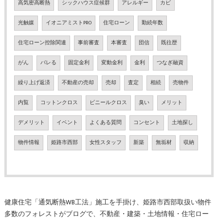
高気密高断熱
シックハウス症候群
アレルギー
カビ
光触媒
イオニアミストPRO
住宅ローン
勤続年数
住宅ローン控除関連
事前審査
本審査
団信
既往歴
がん
バレる
固定金利
変動金利
金利
つなぎ融資
繰り上げ返済
不動産の売却
売却
査定
相続
売物件
内覧
コットンクロス
ビニールクロス
臭い
メリット
デメリット
イベント
よくある質問
コンセント
土地探し
物件情報
姫路市西部
女性スタッフ
新築
無垢材
収納
健康住宅「通気断熱WB工法」施工を手掛け、姫路市西部取扱い物件
多数のフォレストがブログで、不動産・建築・土地情報・住宅ロー