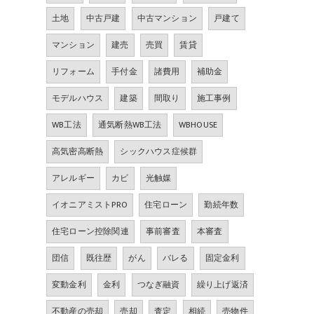
土地
中古戸建
中古マンション
戸建て
マンション
建売
売買
賃貸
リフォーム
手付金
諸費用
補助金
モデルハウス
建築
間取り
施工事例
WB工法
通気断熱WB工法
WBHOUSE
高気密高断熱
シックハウス症候群
アレルギー
カビ
光触媒
イオニアミストPRO
住宅ローン
勤続年数
住宅ローン控除関連
事前審査
本審査
団信
既往歴
がん
バレる
固定金利
変動金利
金利
つなぎ融資
繰り上げ返済
不動産の売却
売却
査定
相続
売物件