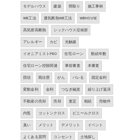
モデルハウス
建築
間取り
施工事例
WB工法
通気断熱WB工法
WBHOUSE
高気密高断熱
シックハウス症候群
アレルギー
カビ
光触媒
イオニアミストPRO
住宅ローン
勤続年数
住宅ローン控除関連
事前審査
本審査
団信
既往歴
がん
バレる
固定金利
変動金利
金利
つなぎ融資
繰り上げ返済
不動産の売却
売却
査定
相続
売物件
内覧
コットンクロス
ビニールクロス
臭い
メリット
デメリット
イベント
よくある質問
コンセント
土地探し