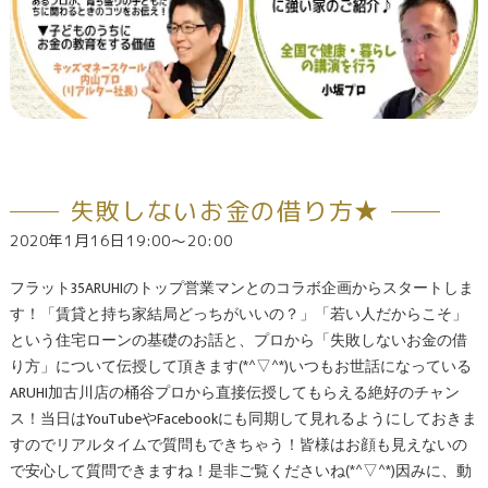
失敗しないお金の借り方★
2020年1月16日19:00～20:00
フラット35ARUHIのトップ営業マンとのコラボ企画からスタートしま
す！「賃貸と持ち家結局どっちがいいの？」「若い人だからこそ」
という住宅ローンの基礎のお話と、プロから「失敗しないお金の借
り方」について伝授して頂きます(*^▽^*)いつもお世話になっている
ARUHI加古川店の桶谷プロから直接伝授してもらえる絶好のチャン
ス！当日はYouTubeやFacebookにも同期して見れるようにしておきま
すのでリアルタイムで質問もできちゃう！皆様はお顔も見えないの
で安心して質問できますね！是非ご覧くださいね(*^▽^*)因みに、動