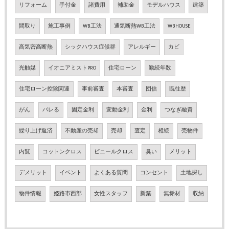
リフォーム
手付金
諸費用
補助金
モデルハウス
建築
間取り
施工事例
WB工法
通気断熱WB工法
WBHOUSE
高気密高断熱
シックハウス症候群
アレルギー
カビ
光触媒
イオニアミストPRO
住宅ローン
勤続年数
住宅ローン控除関連
事前審査
本審査
団信
既往歴
がん
バレる
固定金利
変動金利
金利
つなぎ融資
繰り上げ返済
不動産の売却
売却
査定
相続
売物件
内覧
コットンクロス
ビニールクロス
臭い
メリット
デメリット
イベント
よくある質問
コンセント
土地探し
物件情報
姫路市西部
女性スタッフ
新築
無垢材
収納