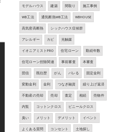
が
モデルハウス
建築
間取り
施工事例
ち
ま
WB工法
通気断熱WB工法
WBHOUSE
高気密高断熱
シックハウス症候群
アレルギー
カビ
光触媒
イオニアミストPRO
住宅ローン
勤続年数
住宅ローン控除関連
事前審査
本審査
団信
既往歴
がん
バレる
固定金利
変動金利
金利
つなぎ融資
繰り上げ返済
不動産の売却
売却
査定
相続
売物件
内覧
コットンクロス
ビニールクロス
臭い
メリット
デメリット
イベント
よくある質問
コンセント
土地探し