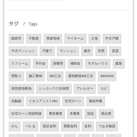
タグ
Tags
姫路市
不動産
用途地域
マイホーム
土地
中古戸建
中古マンション
戸建て
マンション
建売
売買
賃貸
リフォーム
手付金
諸費用
補助金
モデルハウス
建築
間取り
施工事例
WB工法
通気断熱WB工法
WBHOUSE
高気密高断熱
シックハウス症候群
アレルギー
カビ
光触媒
イオニアミストPRO
住宅ローン
勤続年数
住宅ローン控除関連
事前審査
本審査
団信
既往歴
がん
バレる
固定金利
変動金利
金利
つなぎ融資