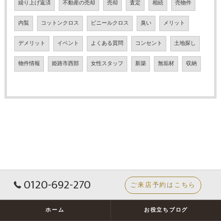
繰り上げ返済
不動産の売却
売却
査定
相続
売物件
内覧
コットンクロス
ビニールクロス
臭い
メリット
デメリット
イベント
よくある質問
コンセント
土地探し
物件情報
姫路市西部
女性スタッフ
新築
無垢材
収納
0120-692-270
ご来店予約はこちら
ホーム
お役立ちブログ