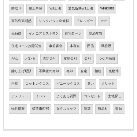
間取り
施工事例
WB工法
通気断熱WB工法
WBHOUSE
高気密高断熱
シックハウス症候群
アレルギー
カビ
光触媒
イオニアミストPRO
住宅ローン
勤続年数
住宅ローン控除関連
事前審査
本審査
団信
既往歴
がん
バレる
固定金利
変動金利
金利
つなぎ融資
繰り上げ返済
不動産の売却
売却
査定
相続
売物件
内覧
コットンクロス
ビニールクロス
臭い
メリット
デメリット
イベント
よくある質問
コンセント
土地探し
物件情報
姫路市西部
女性スタッフ
新築
無垢材
収納