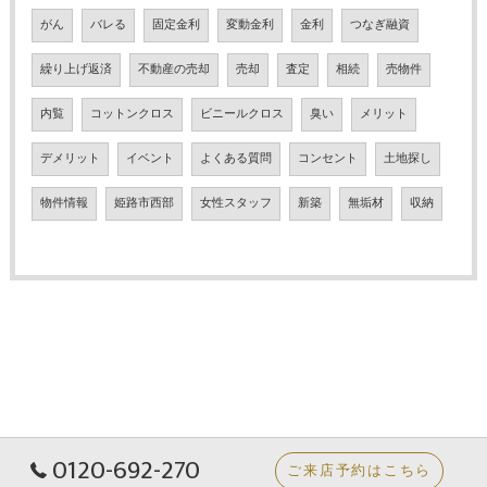
がん
バレる
固定金利
変動金利
金利
つなぎ融資
繰り上げ返済
不動産の売却
売却
査定
相続
売物件
内覧
コットンクロス
ビニールクロス
臭い
メリット
デメリット
イベント
よくある質問
コンセント
土地探し
物件情報
姫路市西部
女性スタッフ
新築
無垢材
収納
0120-692-270
ご来店予約はこちら