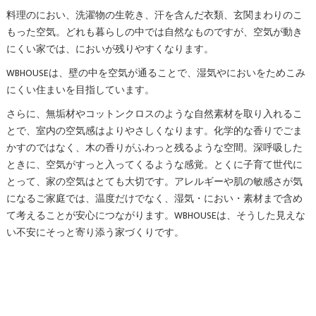
料理のにおい、洗濯物の生乾き、汗を含んだ衣類、玄関まわりのこ
もった空気。どれも暮らしの中では自然なものですが、空気が動き
にくい家では、においが残りやすくなります。
WBHOUSEは、壁の中を空気が通ることで、湿気やにおいをためこみ
にくい住まいを目指しています。
さらに、無垢材やコットンクロスのような自然素材を取り入れるこ
とで、室内の空気感はよりやさしくなります。化学的な香りでごま
かすのではなく、木の香りがふわっと残るような空間。深呼吸した
ときに、空気がすっと入ってくるような感覚。とくに子育て世代に
とって、家の空気はとても大切です。アレルギーや肌の敏感さが気
になるご家庭では、温度だけでなく、湿気・におい・素材まで含め
て考えることが安心につながります。WBHOUSEは、そうした見えな
い不安にそっと寄り添う家づくりです。