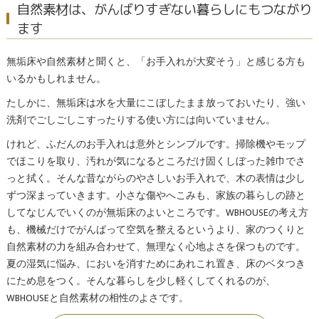
自然素材は、がんばりすぎない暮らしにもつながり
ます
無垢床や自然素材と聞くと、「お手入れが大変そう」と感じる方も
いるかもしれません。
たしかに、無垢床は水を大量にこぼしたまま放っておいたり、強い
洗剤でごしごしこすったりする使い方には向いていません。
けれど、ふだんのお手入れは意外とシンプルです。掃除機やモップ
でほこりを取り、汚れが気になるところだけ固くしぼった雑巾でさ
っと拭く。そんな昔ながらのやさしいお手入れで、木の表情は少し
ずつ深まっていきます。小さな傷やへこみも、家族の暮らしの跡と
してなじんでいくのが無垢床のよいところです。WBHOUSEの考え方
も、機械だけでがんばって空気を整えるというより、家のつくりと
自然素材の力を組み合わせて、無理なく心地よさを保つものです。
夏の湿気に悩み、においを消すためにあれこれ置き、床のベタつき
にため息をつく。そんな暮らしを少し軽くしてくれるのが、
WBHOUSEと自然素材の相性のよさです。