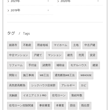
2021年
2020年
2019年
タグ
Tags
姫路市
不動産
用途地域
マイホーム
土地
中古戸建
中古マンション
戸建て
マンション
建売
売買
賃貸
リフォーム
手付金
諸費用
補助金
モデルハウス
建築
間取り
施工事例
WB工法
通気断熱WB工法
WBHOUSE
高気密高断熱
シックハウス症候群
アレルギー
カビ
光触媒
イオニアミストPRO
住宅ローン
勤続年数
住宅ローン控除関連
事前審査
本審査
団信
既往歴