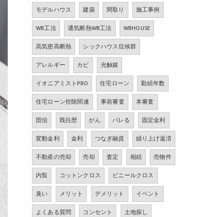
モデルハウス
建築
間取り
施工事例
WB工法
通気断熱WB工法
WBHOUSE
高気密高断熱
シックハウス症候群
アレルギー
カビ
光触媒
イオニアミストPRO
住宅ローン
勤続年数
住宅ローン控除関連
事前審査
本審査
団信
既往歴
がん
バレる
固定金利
変動金利
金利
つなぎ融資
繰り上げ返済
不動産の売却
売却
査定
相続
売物件
内覧
コットンクロス
ビニールクロス
臭い
メリット
デメリット
イベント
よくある質問
コンセント
土地探し