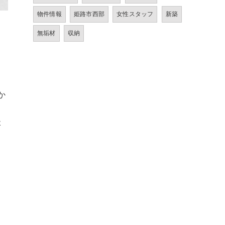
物件情報
姫路市西部
女性スタッフ
新築
無垢材
収納
か
っ
談