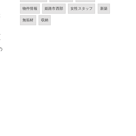
物件情報
姫路市西部
女性スタッフ
新築
不
無垢材
収納
し
上
古
の
。