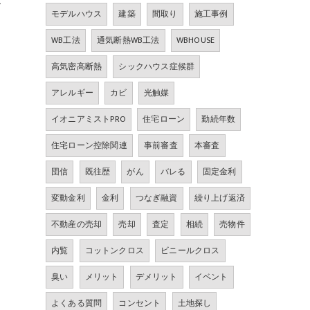
お
モデルハウス
建築
間取り
施工事例
WB工法
通気断熱WB工法
WBHOUSE
高気密高断熱
シックハウス症候群
アレルギー
カビ
光触媒
イオニアミストPRO
住宅ローン
勤続年数
住宅ローン控除関連
事前審査
本審査
団信
既往歴
がん
バレる
固定金利
変動金利
金利
つなぎ融資
繰り上げ返済
不動産の売却
売却
査定
相続
売物件
内覧
コットンクロス
ビニールクロス
臭い
メリット
デメリット
イベント
よくある質問
コンセント
土地探し