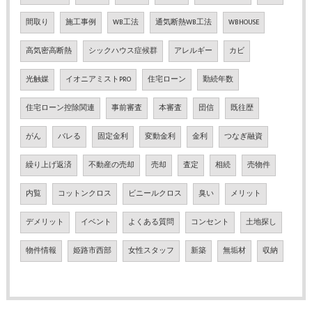
間取り
施工事例
WB工法
通気断熱WB工法
WBHOUSE
高気密高断熱
シックハウス症候群
アレルギー
カビ
光触媒
イオニアミストPRO
住宅ローン
勤続年数
住宅ローン控除関連
事前審査
本審査
団信
既往歴
がん
バレる
固定金利
変動金利
金利
つなぎ融資
繰り上げ返済
不動産の売却
売却
査定
相続
売物件
内覧
コットンクロス
ビニールクロス
臭い
メリット
デメリット
イベント
よくある質問
コンセント
土地探し
物件情報
姫路市西部
女性スタッフ
新築
無垢材
収納