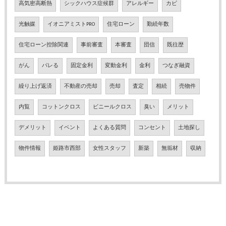
高気密高断熱
シックハウス症候群
アレルギー
カビ
光触媒
イオニアミストPRO
住宅ローン
勤続年数
住宅ローン控除関連
事前審査
本審査
団信
既往歴
がん
バレる
固定金利
変動金利
金利
つなぎ融資
繰り上げ返済
不動産の売却
売却
査定
相続
売物件
内覧
コットンクロス
ビニールクロス
臭い
メリット
デメリット
イベント
よくある質問
コンセント
土地探し
物件情報
姫路市西部
女性スタッフ
新築
無垢材
収納