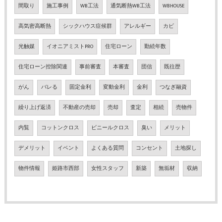
間取り
施工事例
WB工法
通気断熱WB工法
WBHOUSE
高気密高断熱
シックハウス症候群
アレルギー
カビ
光触媒
イオニアミストPRO
住宅ローン
勤続年数
住宅ローン控除関連
事前審査
本審査
団信
既往歴
がん
バレる
固定金利
変動金利
金利
つなぎ融資
繰り上げ返済
不動産の売却
売却
査定
相続
売物件
内覧
コットンクロス
ビニールクロス
臭い
メリット
デメリット
イベント
よくある質問
コンセント
土地探し
物件情報
姫路市西部
女性スタッフ
新築
無垢材
収納